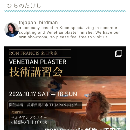
ひらのたけし
thjapan_birdman
a company based in Kobe specializing in concrete
sculpting and Venetian plaster finishe.
We have our
own showroom, so please feel free to visit us.