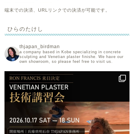
端末での決済、URLリンクでの決済が可能です。
ひらのたけし
thjapan_birdman
a company based in Kobe specializing in concrete
sculpting and Venetian plaster finishe.
We have our
own showroom, so please feel free to visit us.