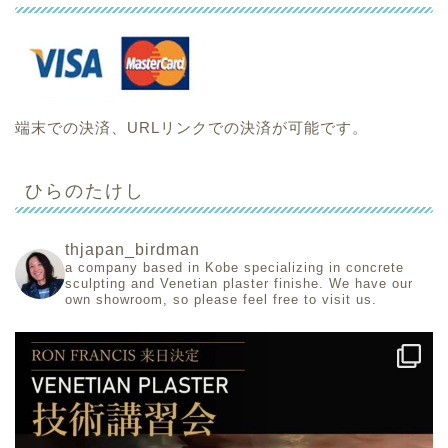
端末での決済、URLリンクでの決済が可能です。
ひらのたけし
thjapan_birdman
a company based in Kobe specializing in concrete
sculpting and Venetian plaster finishe.
We have our
own showroom, so please feel free to visit us.