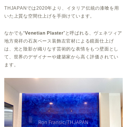
THJAPANでは2020年より、イタリア伝統の漆喰を用
いた上質な空間仕上げを手掛けています。
なかでも“
Venetian Plaster
”と呼ばれる、ヴェネツィア
地方発祥の石灰ベース装飾左官材による鏡面仕上げ
は、光と陰影が織りなす芸術的な表情をもつ壁面とし
て、世界のデザイナーや建築家から高く評価されてい
ます。