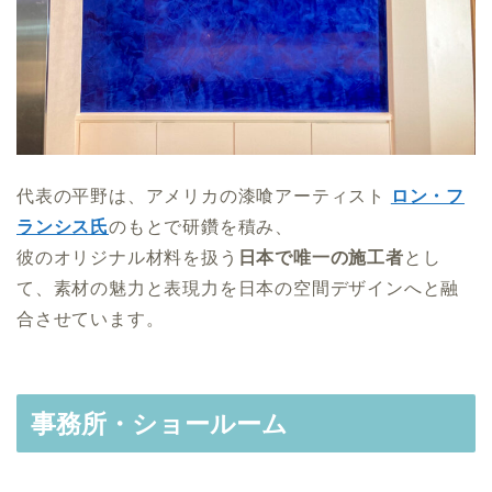
代表の平野は、アメリカの漆喰アーティスト
ロン・フ
ランシス氏
のもとで研鑽を積み、
彼のオリジナル材料を扱う
日本で唯一の施工者
とし
て、素材の魅力と表現力を日本の空間デザインへと融
合させています。
事務所・ショールーム